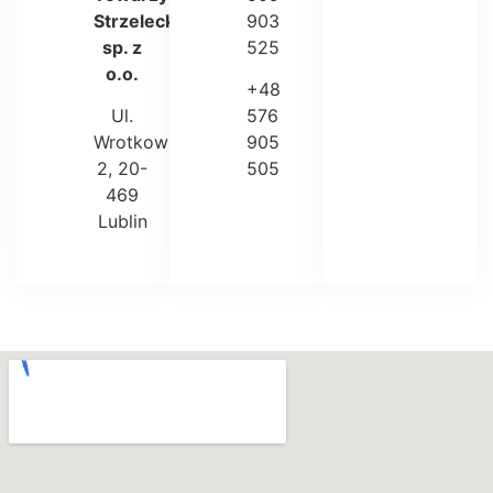
Strzeleckie
903
sp. z
525
o.o.
+48
Ul.
576
Wrotkowska
905
2, 20-
505
469
Lublin