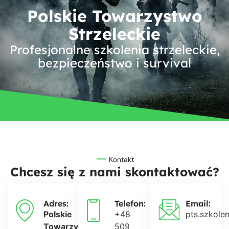
Polskie Towarzystwo
Strzeleckie
Profesjonalne szkolenia strzeleckie,
bezpieczeństwo i survival
Kontakt
Chcesz się z nami skontaktować?
Adres:
Telefon:
Email:
Polskie
+48
pts.szkole
Towarzystwo
509